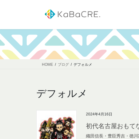
コ
ナ
ン
ビ
テ
ゲ
ン
ー
ツ
シ
へ
ョ
ス
ン
キ
に
ッ
移
HOME
ブログ
デフォルメ
プ
動
デフォルメ
2024年4月16日
初代名古屋おもて
織田信長・豊臣秀吉・徳川