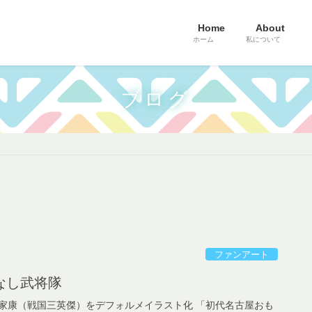
Home
About
ホーム
私について
ブログ
ファンアート
なし武将隊
家康（戦国三英傑）をデフォルメイラスト化 「初代名古屋おも