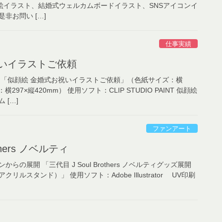
NT 似顔絵イラスト、結婚式ウェルカムボードイラスト、SNSアイコンイ
非お問い […]
仕事実績
祝いイラストご依頼
 「似顔絵 金婚式お祝いイラストご依頼」（色紙サイズ：横
横297×縦420mm） 使用ソフト：CLIP STUDIO PAINT 似顔絵
 […]
ファンアート
others ノベルティ
の展開 「三代目 J Soul Brothers ノベルティグッズ展開
ルスタンド）」 使用ソフト：Adobe Illustrator UV印刷