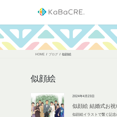
コ
ナ
ン
ビ
テ
ゲ
ン
ー
ツ
シ
へ
ョ
ス
ン
キ
に
ッ
移
HOME
ブログ
似顔絵
プ
動
似顔絵
2024年4月23日
似顔絵 結婚式お
似顔絵イラストで繋ぐ記念